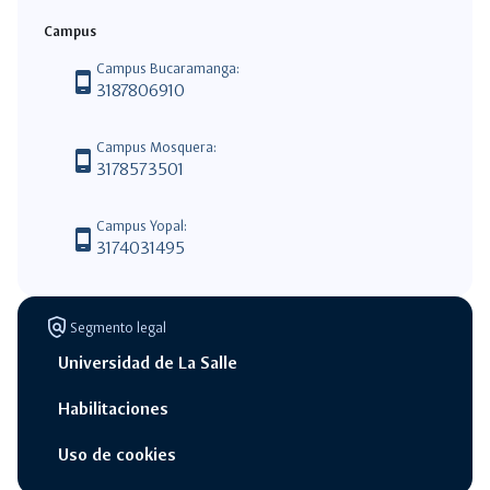
Campus
Campus Bucaramanga:
phone_android
3187806910
Campus Mosquera:
phone_android
3178573501
Campus Yopal:
phone_android
3174031495
policy
Segmento legal
Universidad de La Salle
Habilitaciones
Uso de cookies