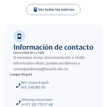
mouse
Ver todas las noticias
phone_android
Información de contacto
Universidad de La Salle
Si necesitas enviar documentación o recibir
información oficial, puedes escribirnos a:
correspondencia@lasalle.edu.co
Campus Bogotá
PBX Campus Bogotá:
phone_enabled
601 348 80 00
WhatsApp Universidad:
phone_enabled
(+57) 321 770 17 68