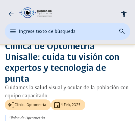
Universidad
arrow_back
accessibility
ads_click
Ver más detalle
de
auto_awesome
edit
menu
close
search
Ingrese texto de búsqueda
la
Ingrese
Noticias
abrir
cerrar
página
texto
Clínica de Optometría
el
buscad
de
Salle
o
menu
busque
Unisalle: cuida tu visión con
una
principal
palabra
expertos y tecnología de
clave
punta
Cuidamos la salud visual y ocular de la población con
equipo capacitado.
auto_awesome
event
Clínica Optometría
4 Feb, 2025
Clínica de Optometría