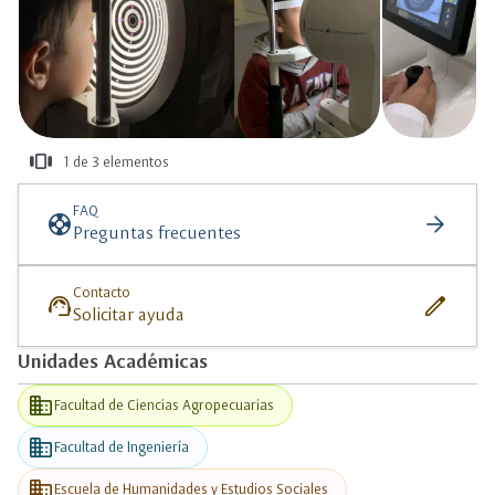
view_carousel
1 de 3 elementos
más
información
FAQ
support
arrow_forward
Preguntas frecuentes
Contacto
support_agent
edit
Solicitar ayuda
Unidades Académicas
business
Facultad de Ciencias Agropecuarias
business
Facultad de Ingeniería
business
Escuela de Humanidades y Estudios Sociales