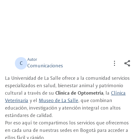
Autor
more_vert
share
C
Comunicaciones
La Universidad de La Salle ofrece a la comunidad servicios
close
close
Compartir
Seleccione un filtro
especializados en salud, bienestar animal y patrimonio
cultural a través de su
Clínica de Optometría
, la
Clínica
description
Veterinaria
y el
Museo de La Salle
Descripción
, que combinan
educación, investigación y atención integral con altos
estándares de calidad.
view_carousel
Multimedia
Por eso aquí te compartimos los servicios que ofrecemos
en cada una de nuestras sedes en Bogotá para acceder a
ellos fácil y rápido.