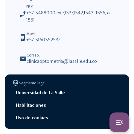
PBX:
phone_enabled
+57 3488000 ext:,1537,1542,1543, 1556, o
1561
Movil:
phone_android
+57 3160352537
Correo:
mail
clinicaoptometria@lasalle.edu.co
policy
Segmento legal
Universidad de La Salle
Habilitaciones
switch_access_shortcut
close
Opciones Rápidas
Uso de cookies
menu_open
opciones
rápidas