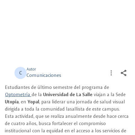
Autor
more_vert
share
C
Comunicaciones
Estudiantes de último semestre del programa de
close
close
Compartir
Seleccione un filtro
Optometría
de la
Universidad de La Salle
viajan a la Sede
Utopía
, en
Yopal
, para liderar una jornada de salud visual
description
dirigida a toda la comunidad lasallista de este campus.
Descripción
Esta actividad, que se realiza anualmente desde hace cerca
de cuatro años, busca fortalecer el compromiso
view_carousel
Multimedia
institucional con la equidad en el acceso a los servicios de