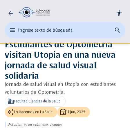
Universidad
arrow_back
accessibility
ads_click
Ver más detalle
de
auto_awesome
edit
menu
close
search
Ingrese texto de búsqueda
la
Ingrese
Noticias
abrir
cerrar
página
texto
Estudiantes de Optometría
el
buscad
de
Salle
o
menu
busque
visitan Utopía en una nueva
una
principal
palabra
jornada de salud visual
clave
solidaria
Jornada de salud visual en Utopía con estudiantes
voluntarios de Optometría.
business
Facultad Ciencias de la Salud
auto_awesome
event
Lo Hacemos en La Salle
11 Jun, 2025
Estudiantes en exámenes visuales