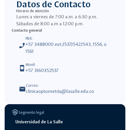
Datos de Contacto
Horario de atención
Lunes a viernes de 7:00 a.m. a 6:30 p.m.
Sábados de 8:00 a.m a 12:00 p.m.
Contacto general
PBX:
phone_enabled
+57 3488000 ext:,1537,1542,1543, 1556, o
1561
Movil:
phone_android
+57 3160352537
Correo:
mail
clinicaoptometria@lasalle.edu.co
policy
Segmento legal
Universidad de La Salle