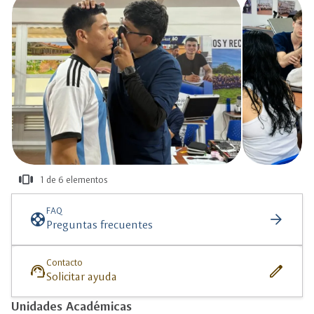
view_carousel
1 de 6 elementos
más
información
FAQ
support
arrow_forward
Preguntas frecuentes
Contacto
support_agent
edit
Solicitar ayuda
Unidades Académicas