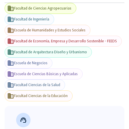
business
Facultad de Ciencias Agropecuarias
business
Facultad de Ingeniería
business
Escuela de Humanidades y Estudios Sociales
business
Facultad de Economía, Empresa y Desarrollo Sostenible - FEEDS
business
Facultad de Arquitectura Diseño y Urbanismo
business
Escuela de Negocios
business
Escuela de Ciencias Básicas y Aplicadas
business
Facultad Ciencias de la Salud
business
Facultad Ciencias de la Educación
support_agent