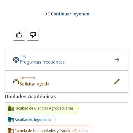
read_more
Continuar leyendo
Si
No
FAQ
support
arrow_forward
Preguntas frecuentes
Contacto
support_agent
edit
Solicitar ayuda
Unidades Académicas
business
Facultad de Ciencias Agropecuarias
business
Facultad de Ingeniería
business
Escuela de Humanidades y Estudios Sociales