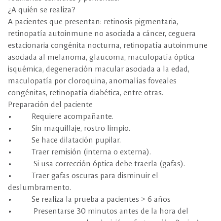
¿A quién se realiza?
A pacientes que presentan: retinosis pigmentaria,
retinopatía autoinmune no asociada a cáncer, ceguera
estacionaria congénita nocturna, retinopatía autoinmune
asociada al melanoma, glaucoma, maculopatía óptica
isquémica, degeneración macular asociada a la edad,
maculopatía por cloroquina, anomalías foveales
congénitas, retinopatía diabética, entre otras.
Preparación del paciente
• Requiere acompañante.
• Sin maquillaje, rostro limpio.
• Se hace dilatación pupilar.
• Traer remisión (interna o externa).
• Si usa corrección óptica debe traerla (gafas).
• Traer gafas oscuras para disminuir el
deslumbramento.
• Se realiza la prueba a pacientes > 6 años
• Presentarse 30 minutos antes de la hora del