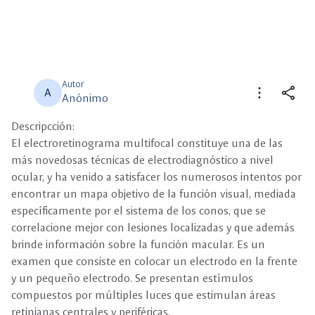
Autor
more_vert
share
A
Anónimo
Descripcción:
close
close
Compartir
Seleccione un filtro
El electroretinograma multifocal constituye una de las
más novedosas técnicas de electrodiagnóstico a nivel
description
ocular, y ha venido a satisfacer los numerosos intentos por
Descripción
encontrar un mapa objetivo de la función visual, mediada
específicamente por el sistema de los conos, que se
view_carousel
Multimedia
correlacione mejor con lesiones localizadas y que además
brinde información sobre la función macular. Es un
examen que consiste en colocar un electrodo en la frente
y un pequeño electrodo. Se presentan estímulos
compuestos por múltiples luces que estimulan áreas
retinianas centrales y periféricas.