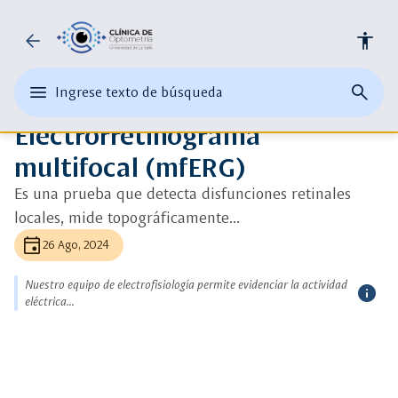
Universidad
arrow_back
accessibility
ads_click
Ver más detalle
de
auto_awesome
edit
menu
close
search
Ingrese texto de búsqueda
la
Ingrese
Optometría
abrir
cerrar
página
texto
Electrorretinograma
el
buscad
de
Salle
o
menu
busque
multifocal (mfERG)
una
principal
palabra
Es una prueba que detecta disfunciones retinales
clave
locales, mide topográficamente...
event
26 Ago, 2024
Nuestro equipo de electrofisiología permite evidenciar la actividad
info
eléctrica...
más
inform