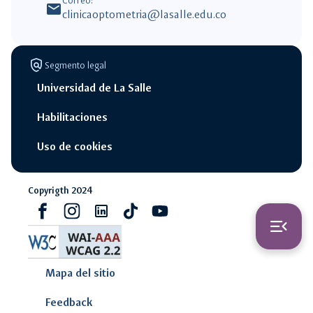
Correo:
mail
clinicaoptometria@lasalle.edu.co
policy
Segmento legal
Universidad de La Salle
Habilitaciones
Uso de cookies
Copyrigth 2024
switch_access_shortcut
close
Opciones Rápidas
Facebook
Instagram
Linkedin
Tiktok
youtube
menu_open
opciones
rápidas
navigate_next
Solicita tu cita
Mapa del sitio
Feedback