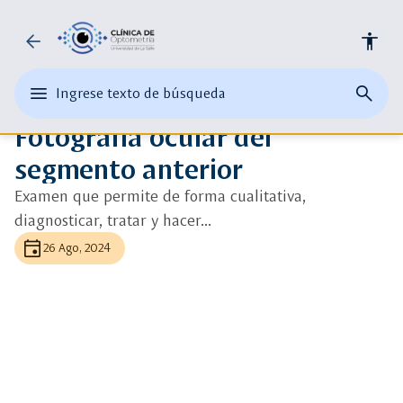
Universidad
arrow_back
accessibility
ads_click
Ver más detalle
de
auto_awesome
edit
menu
close
search
Ingrese texto de búsqueda
la
Ingrese
Optometría
abrir
cerrar
página
texto
Fotografía ocular del
el
buscad
de
Salle
o
menu
busque
segmento anterior
una
principal
palabra
Examen que permite de forma cualitativa,
clave
diagnosticar, tratar y hacer...
event
26 Ago, 2024