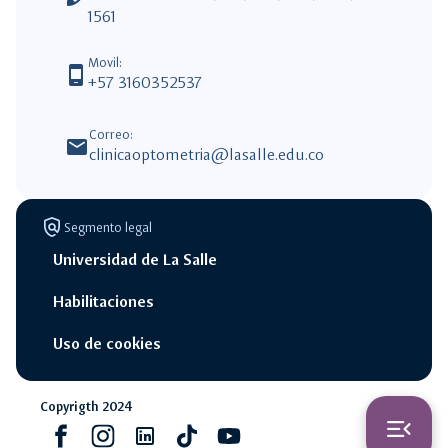
1561
Movil:
phone_android
+57 3160352537
Correo:
mail
clinicaoptometria@lasalle.edu.co
policy
Segmento legal
Universidad de La Salle
Habilitaciones
Uso de cookies
switch_access_shortcut
close
Opciones Rápidas
Copyrigth 2024
menu_open
Facebook
Instagram
Linkedin
Tiktok
youtube