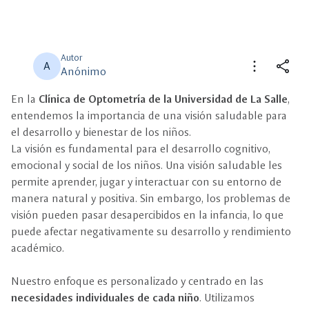
Autor
more_vert
share
A
Anónimo
En la
Clínica de Optometría de la Universidad de La Salle
,
close
close
Compartir
Seleccione un filtro
entendemos la importancia de una visión saludable para
el desarrollo y bienestar de los niños.
description
La visión es fundamental para el desarrollo cognitivo,
Descripción
emocional y social de los niños. Una visión saludable les
permite aprender, jugar y interactuar con su entorno de
view_carousel
Multimedia
manera natural y positiva. Sin embargo, los problemas de
visión pueden pasar desapercibidos en la infancia, lo que
puede afectar negativamente su desarrollo y rendimiento
académico.
Nuestro enfoque es personalizado y centrado en las
necesidades individuales de cada niño
. Utilizamos