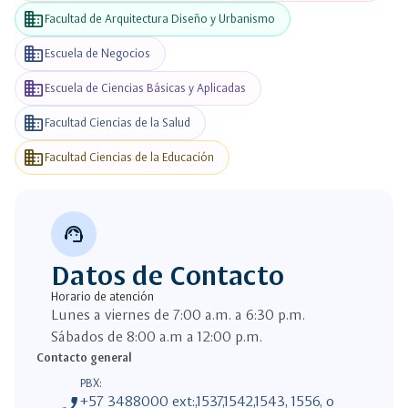
business
Facultad de Arquitectura Diseño y Urbanismo
business
Escuela de Negocios
business
Escuela de Ciencias Básicas y Aplicadas
business
Facultad Ciencias de la Salud
business
Facultad Ciencias de la Educación
support_agent
Datos de Contacto
Horario de atención
Lunes a viernes de 7:00 a.m. a 6:30 p.m.
Sábados de 8:00 a.m a 12:00 p.m.
Contacto general
PBX:
phone_enabled
+57 3488000 ext:,1537,1542,1543, 1556, o