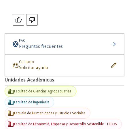
Si
No
FAQ
support
arrow_forward
Preguntas frecuentes
Contacto
support_agent
edit
Solicitar ayuda
Unidades Académicas
business
Facultad de Ciencias Agropecuarias
business
Facultad de Ingeniería
business
Escuela de Humanidades y Estudios Sociales
business
Facultad de Economía, Empresa y Desarrollo Sostenible - FEEDS