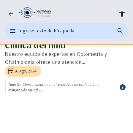
Universidad
arrow_back
accessibility
ads_click
Ver más detalle
de
auto_awesome
edit
menu
close
search
Ingrese texto de búsqueda
la
Ingrese
Optometría
abrir
cerrar
página
texto
Clínica del niño
el
buscad
de
Salle
o
menu
busque
una
Nuestro equipo de expertos en Optometría y
principal
palabra
Oftalmología ofrece una atención...
clave
event
26 Ago, 2024
Nuestra Clínica cuenta con alternativas de evaluación y
info
exploración visual y...
más
inform