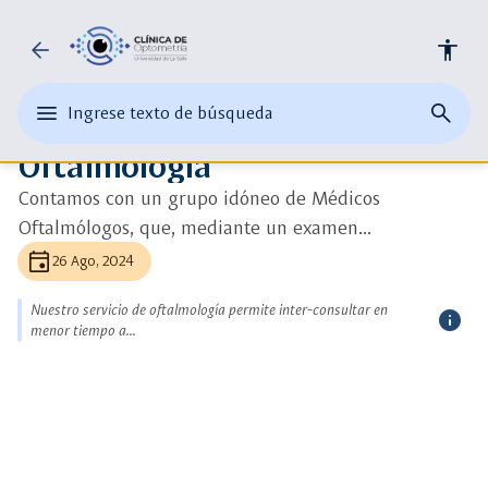
Universidad
arrow_back
accessibility
ads_click
Ver más detalle
de
auto_awesome
edit
menu
close
search
Ingrese texto de búsqueda
la
Ingrese
Optometría
abrir
cerrar
página
texto
Oftalmología
el
buscad
de
Salle
o
menu
busque
una
Contamos con un grupo idóneo de Médicos
principal
palabra
Oftalmólogos, que, mediante un examen...
clave
event
26 Ago, 2024
Nuestro servicio de oftalmología permite inter-consultar en
info
menor tiempo a...
más
inform