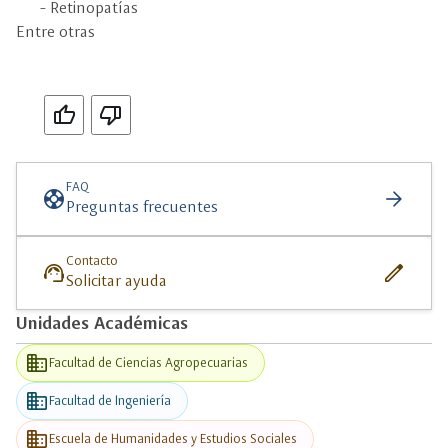
- Retinopatías
Entre otras
Si
No
FAQ
support
arrow_forward
Preguntas frecuentes
Contacto
support_agent
edit
Solicitar ayuda
Unidades Académicas
business
Facultad de Ciencias Agropecuarias
business
Facultad de Ingeniería
business
Escuela de Humanidades y Estudios Sociales