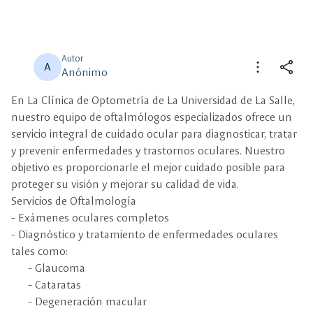
Autor
more_vert
share
A
Anónimo
En La Clínica de Optometría de La Universidad de La Salle,
close
close
Compartir
Seleccione un filtro
nuestro equipo de oftalmólogos especializados ofrece un
servicio integral de cuidado ocular para diagnosticar, tratar
description
y prevenir enfermedades y trastornos oculares. Nuestro
Descripción
objetivo es proporcionarle el mejor cuidado posible para
proteger su visión y mejorar su calidad de vida.
view_carousel
Multimedia
Servicios de Oftalmología
- Exámenes oculares completos
- Diagnóstico y tratamiento de enfermedades oculares
tales como:
- Glaucoma
- Cataratas
- Degeneración macular